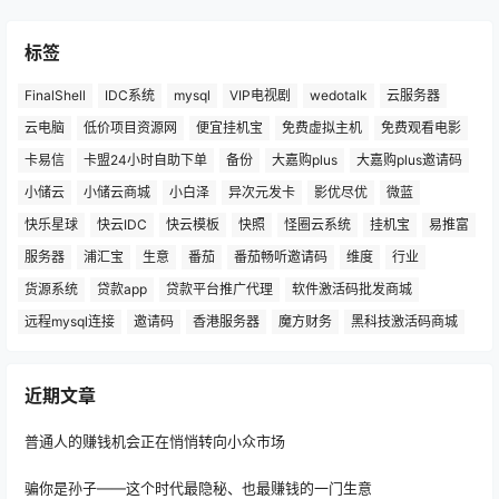
标签
FinalShell
IDC系统
mysql
VIP电视剧
wedotalk
云服务器
云电脑
低价项目资源网
便宜挂机宝
免费虚拟主机
免费观看电影
卡易信
卡盟24小时自助下单
备份
大嘉购plus
大嘉购plus邀请码
小储云
小储云商城
小白泽
异次元发卡
影优尽优
微蓝
快乐星球
快云IDC
快云模板
快照
怪圈云系统
挂机宝
易推富
服务器
浦汇宝
生意
番茄
番茄畅听邀请码
维度
行业
货源系统
贷款app
贷款平台推广代理
软件激活码批发商城
远程mysql连接
邀请码
香港服务器
魔方财务
黑科技激活码商城
近期文章
普通人的赚钱机会正在悄悄转向小众市场
骗你是孙子——这个时代最隐秘、也最赚钱的一门生意