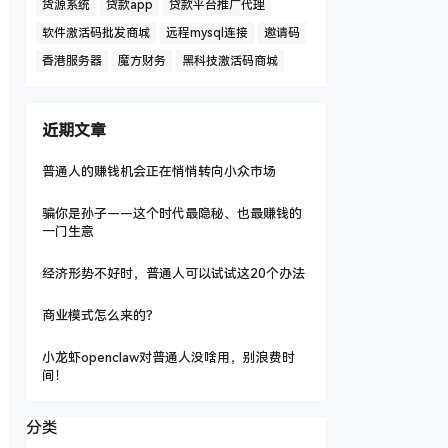
货源系统
贷款app
贷款平台推广代理
软件激活码批发商城
远程mysql连接
邀请码
香港服务器
魔方财务
黑科技激活码商城
近期文章
普通人的赚钱机会正在悄悄转向小众市场
骗你是孙子——这个时代最隐秘、也最赚钱的
一门生意
经济形势不好时，普通人可以试试这20个办法
商业模式怎么来的？
小龙虾openclaw对普通人没啥用，别浪费时
间！
分类