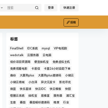
登录
快速注册
投稿
标签
FinalShell
IDC系统
mysql
VIP电视剧
wedotalk
云服务器
云电脑
低价项目资源网
便宜挂机宝
免费虚拟主机
免费观看电影
卡易信
卡盟24小时自助下单
备份
大嘉购plus
大嘉购plus邀请码
小储云
小储云商城
小白泽
异次元发卡
影优尽优
微蓝
快乐星球
快云IDC
快云模板
快照
怪圈云系统
挂机宝
易推富
服务器
浦汇宝
生意
番茄
番茄畅听邀请码
维度
行业