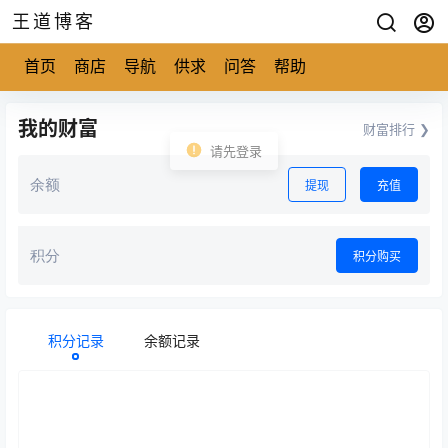
王道博客
首页
商店
导航
供求
问答
帮助
我的财富
财富排行 ❯
请先登录
余额
提现
充值
积分
积分购买
积分记录
余额记录