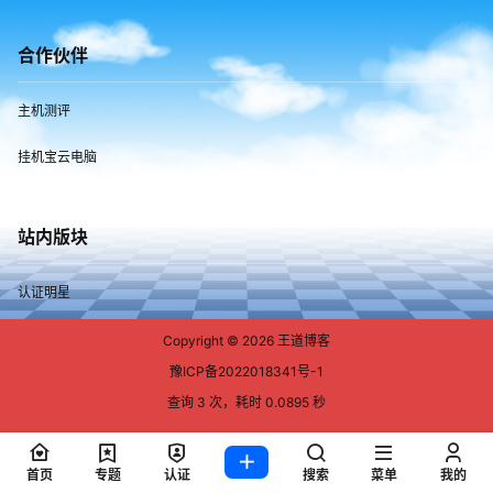
2026-02-11 00:20:54
合作伙伴
主机测评
挂机宝云电脑
站内版块
认证明星
Copyright © 2026
王道博客
豫ICP备2022018341号-1
查询 3 次，耗时 0.0895 秒
首页
专题
认证
搜索
菜单
我的