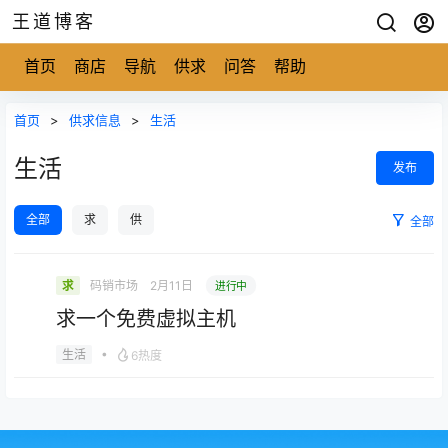
王道博客
首页
商店
导航
供求
问答
帮助
首页
>
供求信息
>
生活
生活
发布
全部
求
供
全部
码销市场
2月11日
求
进行中
求一个免费虚拟主机
•
生活
6热度
生活
求一个免费虚拟主机