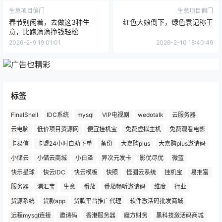
生意项目偏门
生意项目偏门
春节别闲着，去做这3种生
红色大娘倒下，绿色袁记称王
意，比跑滴滴挣钱轻松
2026-2-9 19:01:01
2026-2-10 18:40:49
标签
FinalShell
IDC系统
mysql
VIP电视剧
wedotalk
云服务器
云电脑
低价项目资源网
便宜挂机宝
免费虚拟主机
免费观看电影
卡易信
卡盟24小时自助下单
备份
大嘉购plus
大嘉购plus邀请码
小储云
小储云商城
小白泽
异次元发卡
影优尽优
微蓝
快乐星球
快云IDC
快云模板
快照
怪圈云系统
挂机宝
易推富
服务器
浦汇宝
生意
番茄
番茄畅听邀请码
维度
行业
货源系统
贷款app
贷款平台推广代理
软件激活码批发商城
远程mysql连接
邀请码
香港服务器
魔方财务
黑科技激活码商城