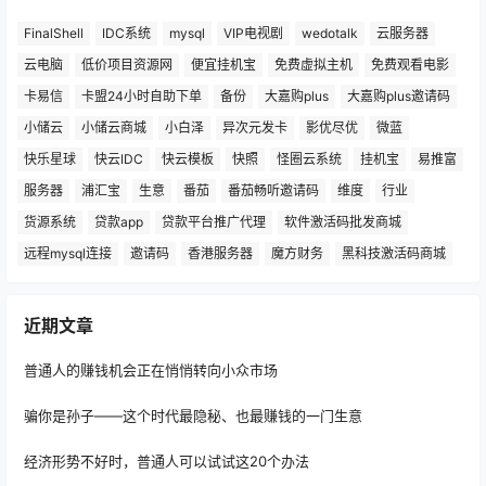
FinalShell
IDC系统
mysql
VIP电视剧
wedotalk
云服务器
云电脑
低价项目资源网
便宜挂机宝
免费虚拟主机
免费观看电影
卡易信
卡盟24小时自助下单
备份
大嘉购plus
大嘉购plus邀请码
小储云
小储云商城
小白泽
异次元发卡
影优尽优
微蓝
快乐星球
快云IDC
快云模板
快照
怪圈云系统
挂机宝
易推富
服务器
浦汇宝
生意
番茄
番茄畅听邀请码
维度
行业
货源系统
贷款app
贷款平台推广代理
软件激活码批发商城
远程mysql连接
邀请码
香港服务器
魔方财务
黑科技激活码商城
近期文章
普通人的赚钱机会正在悄悄转向小众市场
骗你是孙子——这个时代最隐秘、也最赚钱的一门生意
经济形势不好时，普通人可以试试这20个办法