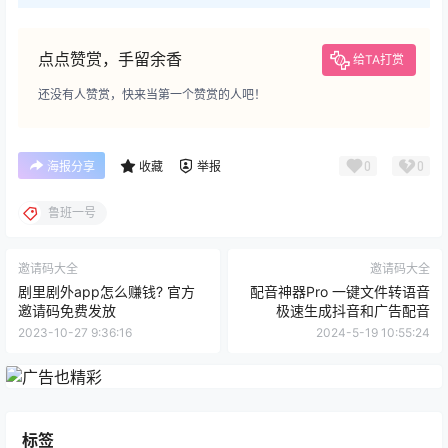
点点赞赏，手留余香
给TA打赏
还没有人赞赏，快来当第一个赞赏的人吧！
0
0
海报分享
收藏
举报
鲁班一号
邀请码大全
邀请码大全
剧里剧外app怎么赚钱? 官方
配音神器Pro 一键文件转语音
邀请码免费发放
极速生成抖音和广告配音
2023-10-27 9:36:16
2024-5-19 10:55:24
标签