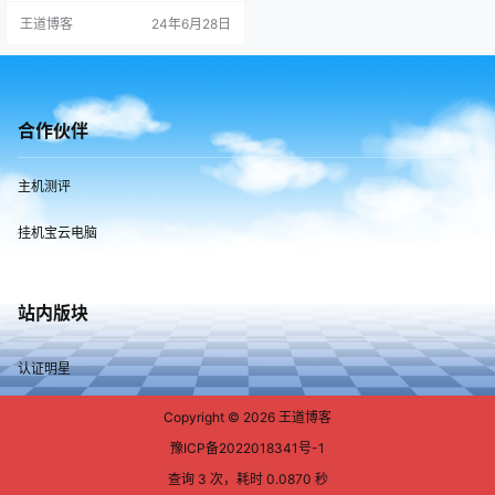
使用.mp405 05 利用关键帧把音量
王道博客
24年6月28日
瞬间变大或者变小,mp406 06 给视
频加音乐方法.mp407 07 怎么添加
视频到剪映，怎么掐头去尾分割视
频.mp408 08 掐头去尾，转场衔接
处对齐卡点,mp409…
合作伙伴
主机测评
挂机宝云电脑
站内版块
认证明星
Copyright © 2026
王道博客
豫ICP备2022018341号-1
查询 3 次，耗时 0.0870 秒