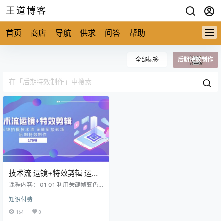
王道博客
首页
商店
导航
供求
问答
帮助
全部标签
后期特效制作
技术流 运镜+特效剪辑 运镜
拍摄技术流 无缝衔接转场 后
课程内容： 01 01 利用关键帧变色.
期特效制作-170节
mp402 02 利用关键帧希区柯克变
知识付费
焦.mp403 03 利用关键帧移动屏幕
里的物体,mp404 04 关键帧放大画
164
0
面衔接，对齐卡点方法，防抖功能