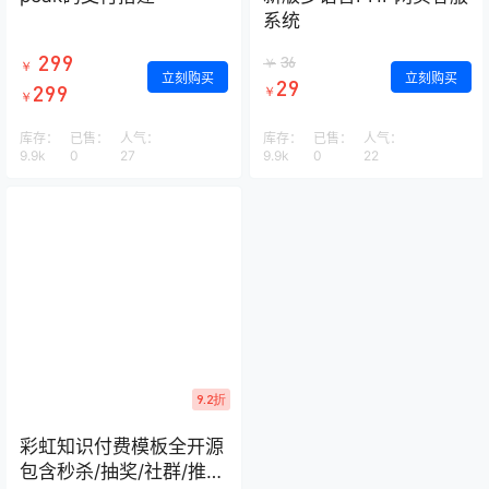
系统
299
36
￥
￥
立刻购买
立刻购买
29
299
￥
￥
库存：
已售：
人气：
库存：
已售：
人气：
9.9k
0
27
9.9k
0
22
9.2折
彩虹知识付费模板全开源
包含秒杀/抽奖/社群/推送