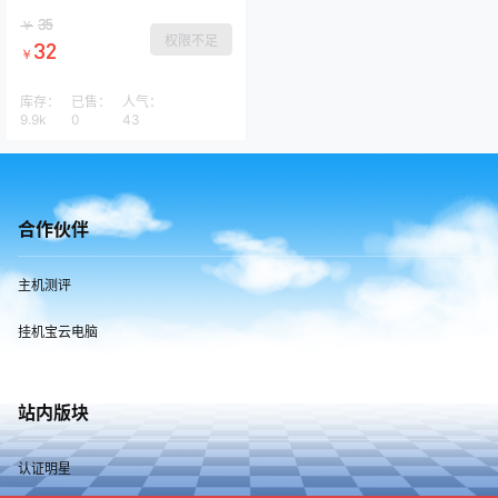
等功能
35
￥
权限不足
32
￥
库存：
已售：
人气：
9.9k
0
43
合作伙伴
主机测评
挂机宝云电脑
站内版块
认证明星