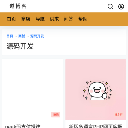
王道博客
首页
商店
导航
供求
问答
帮助
首页
>
商铺
>
源码开发
源码开发
10折
8.1折
peak码支付搭建
新版多语言PHP网页客服