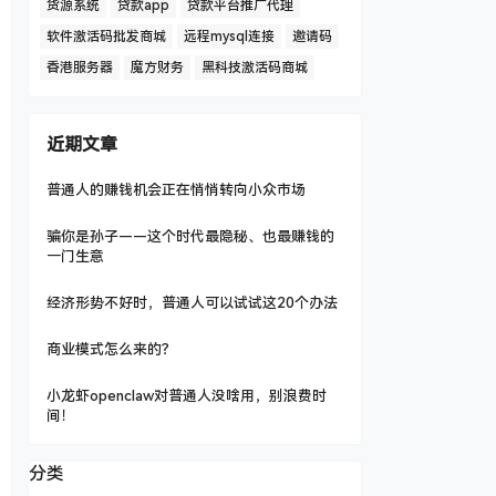
货源系统
贷款app
贷款平台推广代理
软件激活码批发商城
远程mysql连接
邀请码
香港服务器
魔方财务
黑科技激活码商城
近期文章
普通人的赚钱机会正在悄悄转向小众市场
骗你是孙子——这个时代最隐秘、也最赚钱的
一门生意
经济形势不好时，普通人可以试试这20个办法
商业模式怎么来的？
小龙虾openclaw对普通人没啥用，别浪费时
间！
分类