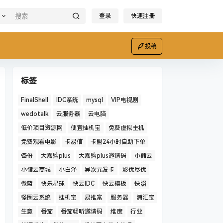
登录
快速注册
投稿
标签
FinalShell
IDC系统
mysql
VIP电视剧
wedotalk
云服务器
云电脑
低价项目资源网
便宜挂机宝
免费虚拟主机
免费观看电影
卡易信
卡盟24小时自助下单
备份
大嘉购plus
大嘉购plus邀请码
小储云
小储云商城
小白泽
异次元发卡
影优尽优
微蓝
快乐星球
快云IDC
快云模板
快照
怪圈云系统
挂机宝
易推富
服务器
浦汇宝
生意
番茄
番茄畅听邀请码
维度
行业