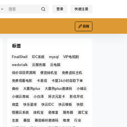
登录
快速注册
投稿
标签
FinalShell
IDC系统
mysql
VIP电视剧
wedotalk
云服务器
云电脑
低价项目资源网
便宜挂机宝
免费虚拟主机
免费观看电影
卡易信
卡盟24小时自助下单
备份
大嘉购plus
大嘉购plus邀请码
小储云
小储云商城
小白泽
异次元发卡
影优尽优
微蓝
快乐星球
快云IDC
快云模板
快照
怪圈云系统
挂机宝
易推富
服务器
浦汇宝
生意
番茄
番茄畅听邀请码
维度
行业