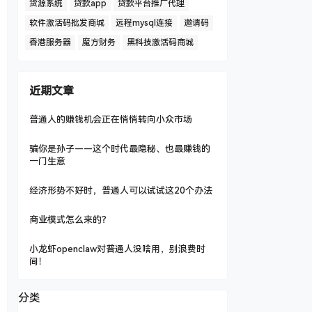
货源系统
贷款app
贷款平台推广代理
软件激活码批发商城
远程mysql连接
邀请码
香港服务器
魔方财务
黑科技激活码商城
近期文章
普通人的赚钱机会正在悄悄转向小众市场
骗你是孙子——这个时代最隐秘、也最赚钱的
一门生意
经济形势不好时，普通人可以试试这20个办法
商业模式怎么来的？
小龙虾openclaw对普通人没啥用，别浪费时
间！
分类