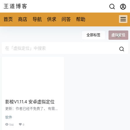
王道博客
首页
商店
导航
供求
问答
帮助
全部标签
虚拟定位
影梭V1.11.4 安卓虚拟定位
更新：作者已经不免费了， 有需要
可以转移这里购买安卓虚拟定位软
软件
件：https://w.20115.net 影梭最新
版1.11.4 优化了部分安卓14失效问题
546
0
使用： 1.开启手机的开发者模式 2.