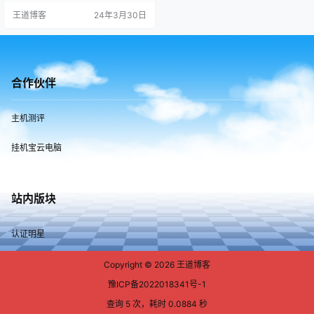
用影梭改你需要的位置 3.改好以
王道博客
24年3月30日
后，打开你的app即可
合作伙伴
主机测评
挂机宝云电脑
站内版块
认证明星
Copyright © 2026
王道博客
豫ICP备2022018341号-1
查询 5 次，耗时 0.0884 秒