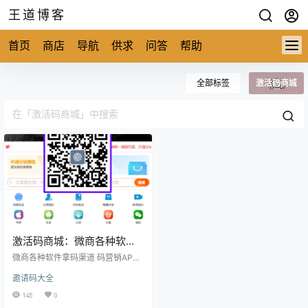
王道博客
首页
商店
导航
供求
问答
帮助
全部标签
激活码商城
激活码商城：微商各种软件
拿码渠道
微商各种软件拿码渠道 码营销APP
注册代理 http://118fang.com/yunk
邀请码大全
atong.html 码销市场QQ群：http://1
18fang.com/qie.html 做好的条件便
145
0
是要信赖，办法有了就要好好去实