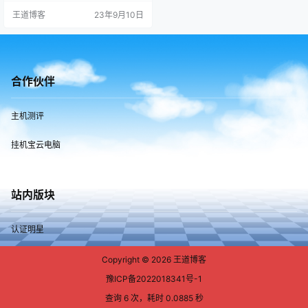
践，不要每条都试，没那么多精
王道博客
23年9月10日
力，挑选了一个最简略、最适宜你
的思路，然后悉心的去研讨去履
行，必定会有收成，下面经过我精
心筛选出 48种办法，我能够负责任
的奉告你，没有…
合作伙伴
主机测评
挂机宝云电脑
站内版块
认证明星
Copyright © 2026
王道博客
豫ICP备2022018341号-1
查询 6 次，耗时 0.0885 秒