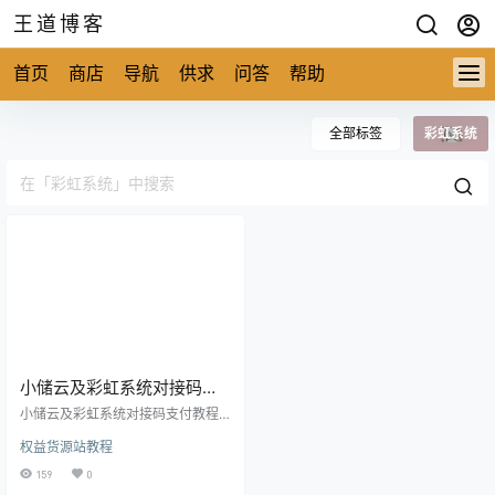
王道博客
首页
商店
导航
供求
问答
帮助
全部标签
彩虹系统
小储云及彩虹系统对接码支
付教程视频
小储云及彩虹系统对接码支付教程
视频 有空专门录了一个视频教程，
权益货源站教程
因为最近有太多新手小白不会操
作，连基本的界面都看不懂。 大佬
159
0
不要看，关闭即可 ！