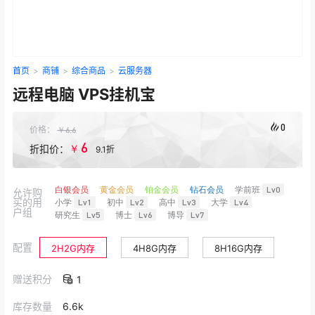
首页
>
商铺
>
综合商品
>
云服务器
远程电脑 VPS挂机宝
0
价格：
￥
6.6
6
￥
折扣价：
9.1折
白银会员
黄金会员
铂金会员
钻石会员
学前班
Lv0
允许购
买的用
小学
Lv1
初中
Lv2
高中
Lv3
大学
Lv4
户组
研究生
Lv5
博士
Lv6
博导
Lv7
配置
2H2G内存
4H8G内存
8H16G内存
赠送积分
1
库存数量
6.6k