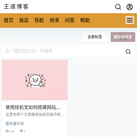
王道博客
首页
商店
导航
供求
问答
帮助
全部标签
建站挂机宝
使用挂机宝如何搭建网站,一
个端口也可搭建！
这里有两个方案哪具体如何操作呢?
方案一:1.在挂机宝里面安装远程控制
服务器评测
软件2.安装宝塔面板、在宝塔面板里
面把80端口转发到挂机宝的端口3.
368
0
用远程登录软件登录挂机宝，控制