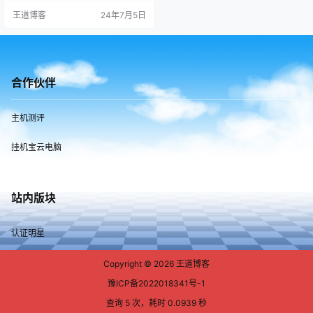
宝塔面板方案二:1.在挂机宝里安装个
王道博客
24年7月5日
免费的内网穿透软件2.把挂机宝远程
登录端口地址更改为内网穿透地址3.
安装宝塔面板、在宝塔面板里面把8
0端口转发到挂机宝的端口 建站型V
PS挂机宝-便宜好用NAT 四川德阳C
PU：E5-2680V4 …
合作伙伴
主机测评
挂机宝云电脑
站内版块
认证明星
Copyright © 2026
王道博客
豫ICP备2022018341号-1
查询 5 次，耗时 0.0939 秒