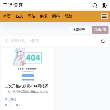
王道博客
首页
商店
导航
供求
问答
帮助
全部标签
和泉纱雾
二次元和泉纱雾404网站源
码
二次元和穿纱雾网站错误404源码
介绍：今天分享一款许多老二次元
今日源码
的朋友们都比较喜欢的老婆，和泉
纱雾的404页面的网页源代码，进
112
0
入这个404页面就能看到我们的女